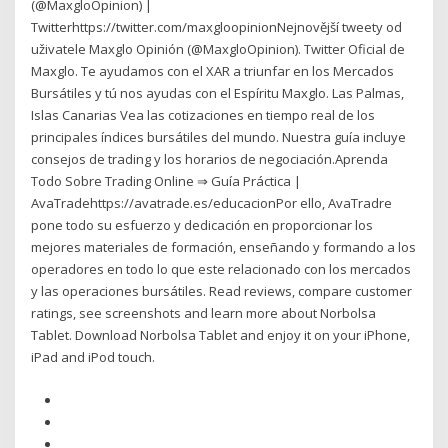
(@MaxgloOpinion) |
Twitterhttps://twitter.com/maxgloopinionNejnovější tweety od
uživatele Maxglo Opinión (@MaxgloOpinion). Twitter Oficial de
Maxglo. Te ayudamos con el XAR a triunfar en los Mercados
Bursátiles y tú nos ayudas con el Espíritu Maxglo. Las Palmas,
Islas Canarias Vea las cotizaciones en tiempo real de los
principales índices bursátiles del mundo. Nuestra guía incluye
consejos de trading y los horarios de negociación.Aprenda
Todo Sobre Trading Online ⇒ Guía Práctica |
AvaTradehttps://avatrade.es/educacionPor ello, AvaTradre
pone todo su esfuerzo y dedicación en proporcionar los
mejores materiales de formación, enseñando y formando a los
operadores en todo lo que este relacionado con los mercados
y las operaciones bursátiles. ‎Read reviews, compare customer
ratings, see screenshots and learn more about Norbolsa
Tablet. Download Norbolsa Tablet and enjoy it on your iPhone,
iPad and iPod touch.