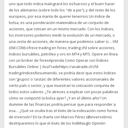
uno que todo indica malogrará los esfuerzos y el buen hacer
de los alemanes (sobre todo los "de a pie"), y del resto de los
europeos, por esa manía de querer tenernos Un índice de
bolsa, es una ponderación matemática de un conjunto de
acciones, que cotizan en un mismo mercado. Con los índices,
los inversores podemos medir la evolución de un mercado, o
una cesta de acciones, de manera que podemos saber si… XM
(XM.COM) ofrece trading en forex, trading cfd sobre acciones,
índices bursátiles, petróleo y oro en MT4 y MT5. Opere en línea
con un broker de forexAprenda Como Operar con Índices
Bursátiles Online | AvaTradehttps://avatrade.cl/cfd-
trading/indicesResumiendo, se podría decir que estos índices
son ‘grupos’ o ‘cestas’ de diferentes valores accionariales de
cierto país o sector, y que muestran la cotización conjunta de
todos estos valores. ¿Te atreves a explicar con pocas palabras
cómo se comportó la bolsa ayer? ¿Y en el último año? Un
dummie de las finanzas podría pensar que para responder a
esa… ¿Qué se oculta tras el éxito de la indexación como forma
de inversión? En la charla con Marcos Pérez (@inversobrio)
destriparemos lo que el éxito de los índiMaxglo Opinión